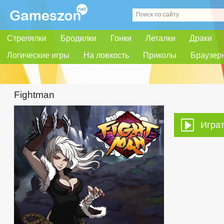
Стрелялки
Бродилки
Гонки
Леталки
Драки
Логические игры
На ловкость
Приколы
Браузер
Fightman
Играт