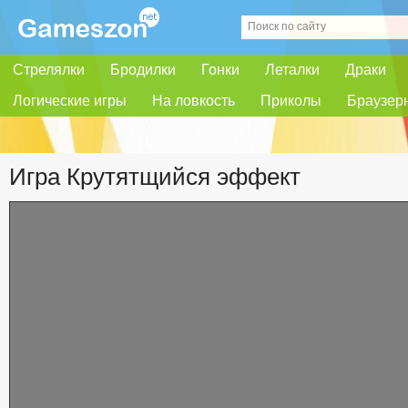
Стрелялки
Бродилки
Гонки
Леталки
Драки
Логические игры
На ловкость
Приколы
Браузер
Игра Крутятщийся эффект