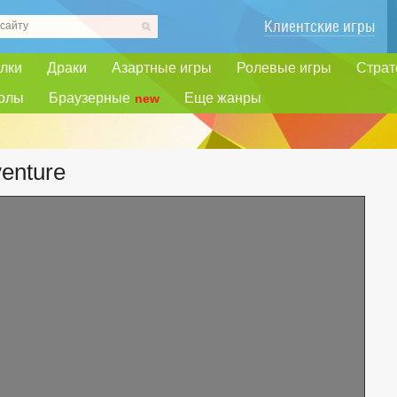
Клиентские игры
лки
Драки
Азартные игры
Ролевые игры
Страт
олы
Браузерные
Еще жанры
new
venture