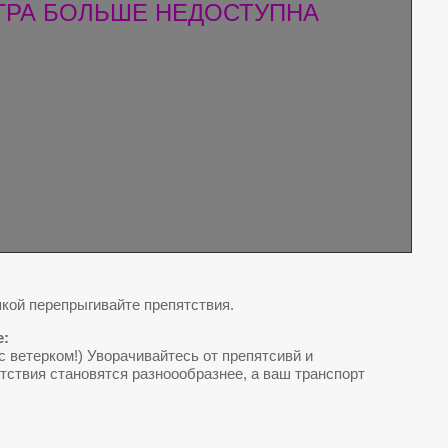
ГРА БОЛЬШЕ НЕДОСТУПНА
кой перепрыгивайте препятствия.
e:
с ветерком!) Уворачивайтесь от препятсивй и
тствия становятся разноообразнее, а ваш транспорт