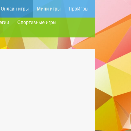
Онлайн игры
Мини игры
ПроИгры
егии
Спортивные игры