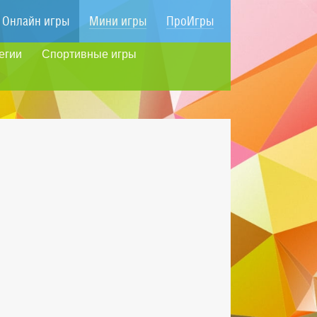
Онлайн игры
Мини игры
ПроИгры
егии
Спортивные игры