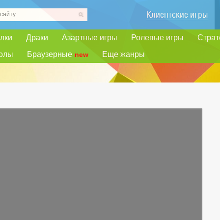
Клиентские игры
лки
Драки
Азартные игры
Ролевые игры
Страт
олы
Браузерные
Еще жанры
new